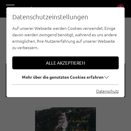
DE
EN
Datenschutzeinstellungen
Auf unserer Webseite werden Cookies verwendet. Einige
EISKLETTERN - ÖTZTAL
davon werden zwingend benötigt, während es uns andere
LÄNGENFELD /
ermöglichen, Ihre Nutzererfahrung auf unserer Webseite
BACHFALLE
zu verbessern.
ALLE AKZEPTIEREN
🞽
🞱
Mehr über die genutzten Cookies erfahren
Schwierigkeitsgrad
Seehöhe
WI 4-
1300 M
Datenschutz