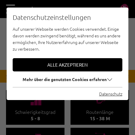
DE
EN
Datenschutzeinstellungen
Auf unserer Webseite werden Cookies verwendet. Einige
SPORTKLETTERN - NAUDERS - TIROLER
davon werden zwingend benötigt, während es uns andere
OBERLAND - KAUNERTAL
ermöglichen, Ihre Nutzererfahrung auf unserer Webseite
KLETTERGARTEN
zu verbessern.
GAILWAND | KAUNERTAL
ALLE AKZEPTIEREN
STATUS
Bis auf Wiederruf gesperrt!
Mehr über die genutzten Cookies erfahren
Datenschutz
🞽
🔹
Schwierigkeitsgrad
Routenlänge
5 - 8
15 - 38 M