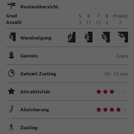
🍫
Routenübersicht
Grad
5
6
7
8
Projekt
Anzahl
3
11
12
3
2
🅩
Wandneigung
🞾
Gestein
Gneis
🐲
Gehzeit Zustieg
10 - 15 min
🞙
🞙
🞙
🞙
🞙
🞙
Attraktivität
🟏
🞙
🞙
🞙
🞙
🞙
Absicherung
🛬
Zustieg