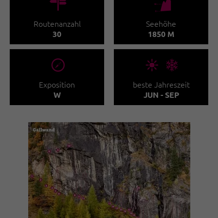
🍫
🞱
Routenanzahl
Seehöhe
30
1850 M
🞂
🞀🖈
Exposition
beste Jahreszeit
W
JUN - SEP