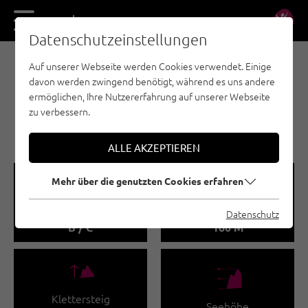
DE
EN
Datenschutzeinstellungen
Auf unserer Webseite werden Cookies verwendet. Einige
KLETTERSTEIGE - NAUDERS - TIROLER OBERLAND
davon werden zwingend benötigt, während es uns andere
- KAUNERTAL
ermöglichen, Ihre Nutzererfahrung auf unserer Webseite
KLETTERSTEIG
zu verbessern.
KEILSCHROFEN - NEU
ALLE AKZEPTIEREN
🞽
🔹
Mehr über die genutzten Cookies erfahren
Schwierigkeitsgrad
Klettersteiglänge
Datenschutz
B / C
160 M
🜏
🞱
Klettersteig
Seehöhe