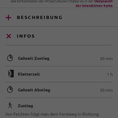
Alle Echtzeitdaten der Infrastrukturen findest du in der
Vollansicht
der interaktiven Karte
BESCHREIBUNG
INFOS
🐲
Gehzeit Zustieg
30 min
🄱
Kletterzeit
1 h
🐲
Gehzeit Abstieg
30 min
🛬
Zustieg
Von Feichten folgt man dem Forstweg in Richtung