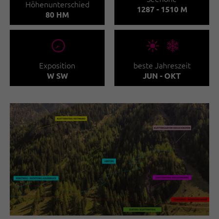
Höhenunterschied
1287 - 1510 M
80 HM
🞂
🞀🖈
Exposition
beste Jahreszeit
W SW
JUN - OKT