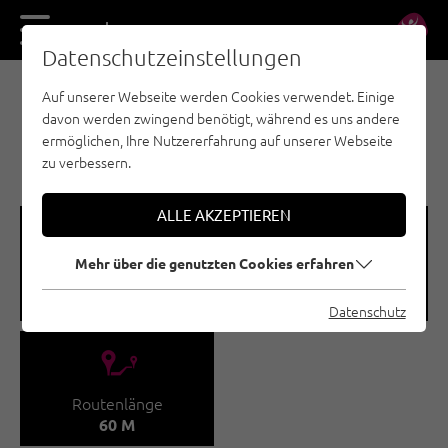
DE
EN
Datenschutzeinstellungen
Auf unserer Webseite werden Cookies verwendet. Einige
EISKLETTERN - NAUDERS - TIROLER OBERLAND -
davon werden zwingend benötigt, während es uns andere
KAUNERTAL
ermöglichen, Ihre Nutzererfahrung auf unserer Webseite
EISGARTEN | KAUNERTAL
zu verbessern.
ALLE AKZEPTIEREN
🞽
🞱
Mehr über die genutzten Cookies erfahren
Schwierigkeitsgrad
Seehöhe
WI 4 - WI 5+
1000 - 1060 M
Datenschutz
🔹
Routenlänge
60 M