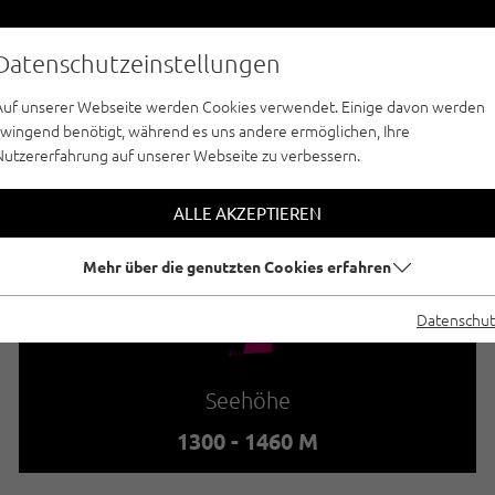
Datenschutzeinstellungen
Auf unserer Webseite werden Cookies verwendet. Einige davon werden
zwingend benötigt, während es uns andere ermöglichen, Ihre
Nutzererfahrung auf unserer Webseite zu verbessern.
TERN - NAUDERS - TIROLER OBERLAND - K
BACH FALL | KAU
ALLE AKZEPTIEREN
Mehr über die genutzten Cookies erfahren
🞱
Datenschut
Seehöhe
1300 - 1460 M