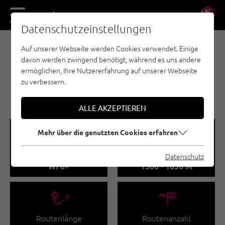
DE
EN
Datenschutzeinstellungen
Auf unserer Webseite werden Cookies verwendet. Einige
E-BIKE & CLIMB - NAUDERS - TIROLER OBERLAND
davon werden zwingend benötigt, während es uns andere
- KAUNERTAL - EISKLETTERN
ermöglichen, Ihre Nutzererfahrung auf unserer Webseite
ANGST VOR LUST |
zu verbessern.
KAUNERTAL
ALLE AKZEPTIEREN
🞽
🞱
Mehr über die genutzten Cookies erfahren
Schwierigkeitsgrad
Seehöhe
Datenschutz
WI 6+
1500 - 1650 M
🔹
🍫
Routenlänge
Routenanzahl