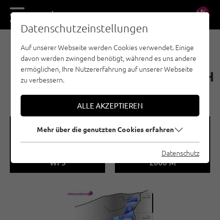
DE
EN
Datenschutzeinstellungen
Auf unserer Webseite werden Cookies verwendet. Einige
E-BIKE & CLIMB - NAUDERS - TIROLER OBERLAND
davon werden zwingend benötigt, während es uns andere
- KAUNERTAL - EISKLETTERN
ermöglichen, Ihre Nutzererfahrung auf unserer Webseite
RENKFÄLLE/EISSCHLAUCH
zu verbessern.
| FENDELS
ALLE AKZEPTIEREN
🞽
🞱
Mehr über die genutzten Cookies erfahren
Schwierigkeitsgrad
Seehöhe
Datenschutz
WI 5
2000 M