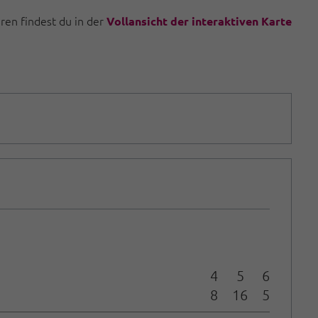
uren findest du in der
Vollansicht der interaktiven Karte
4
5
6
8
16
5