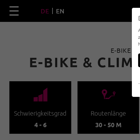
DE
EN
E-BIKE &
E-BIKE & CLI
🞽
🔹
Schwierigkeitsgrad
Routenlänge
4 - 6
30 - 50 M