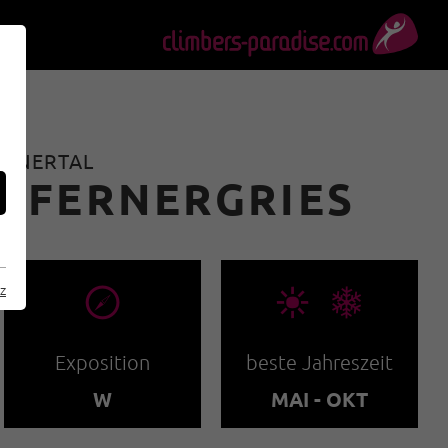
KAUNERTAL
N FERNERGRIES
🞂
🞀🖈
z
Exposition
beste Jahreszeit
W
MAI - OKT