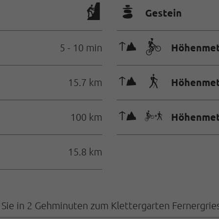
🞾
Gestein
🜏🄷
Höhenmet
5 - 10 min
🜏🛬
Höhenmet
15.7 km
🜏🅕
Höhenmete
100 km
15.8 km
 Sie in 2 Gehminuten zum Klettergarten Fernergries