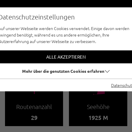
Datenschutzeinstellungen
Auf unserer Webseite werden Cookies verwendet. Einige davon werden
zwingend benötigt, während es uns andere ermöglichen, Ihre
Nutzererfahrung auf unserer Webseite zu verbessern.
 CLIMB - NAUDERS - TIROLER OBERLAND - 
MB - KLETTERGARTE
ALLE AKZEPTIEREN
Mehr über die genutzten Cookies erfahren
🍫
🞱
Datenschut
Routenanzahl
Seehöhe
29
1925 M