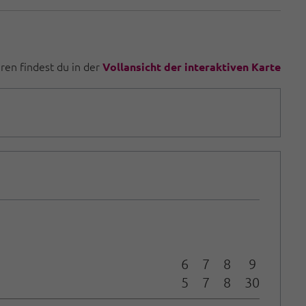
uren findest du in der
Vollansicht der interaktiven Karte
6
7
8
9
5
7
8
30