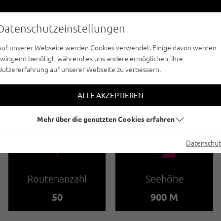
Datenschutzeinstellungen
Auf unserer Webseite werden Cookies verwendet. Einige davon werden
zwingend benötigt, während es uns andere ermöglichen, Ihre
Nutzererfahrung auf unserer Webseite zu verbessern.
SPORTKLETTERN - MAYRHOFEN-HIPPACH
ERGEBIET MONKEY 
ALLE AKZEPTIEREN
Mehr über die genutzten Cookies erfahren
🍫
🞱
Datenschut
Routenanzahl
Seehöhe
50
900 M