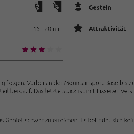
🞾
Gestein
🞙
Attraktivität
15 - 20 min
🞙
🞙
🞙
🞙
🞙
ing folgen. Vorbei an der Mountainsport Base bis 
il bergauf. Das letzte Stück ist mit Fixseilen versi
s Gebiet schwer zu erreichen. Es befindet sich keine