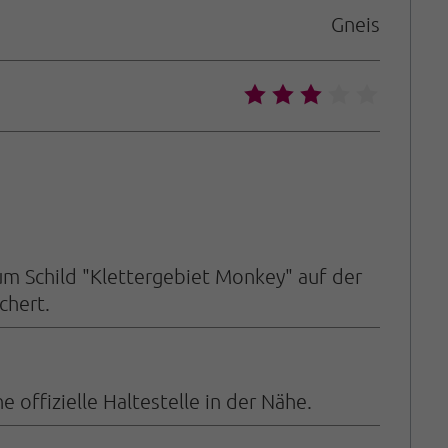
Gneis
🞙
🞙
🞙
🞙
🞙
zum Schild "Klettergebiet Monkey" auf der
chert.
 offizielle Haltestelle in der Nähe.