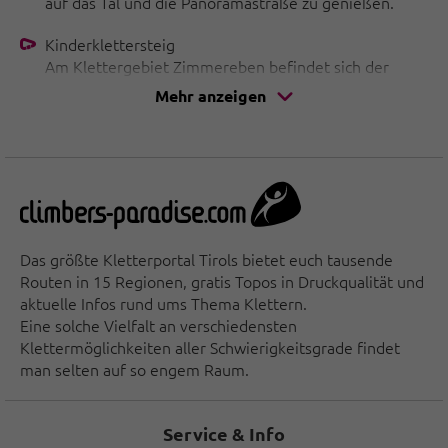
auf das Tal und die Panoramastraße zu genießen.
Kinderklettersteig
Am Klettergebiet Zimmereben befindet sich der
Kinderklettersteig. Er eignet sich hervorragend, um
Mehr anzeigen
jungen Abenteurern den Spaß am Klettern
näherzubringen. Durch den Verleih der Ausrüstung
direkt vor Ort wird das Klettererlebnis abgerundet.
Klettersteige am Knorren
Für alle, die immer schon einmal Kraxlerluft
schnuppern wollten, bieten unsere beiden
Das größte Kletterportal Tirols bietet euch tausende
KletterSteige am Knorren den perfekten Einstieg in
Routen in 15 Regionen, gratis Topos in Druckqualität und
luftige Höhen! Bereits in der Gondel erhält man einen
aktuelle Infos rund ums Thema Klettern.
einzigartigen Blick auf die Ferienregion Mayrhofen-
Eine solche Vielfalt an verschiedensten
Hippach.
Klettermöglichkeiten aller Schwierigkeitsgrade findet
man selten auf so engem Raum.
Service & Info