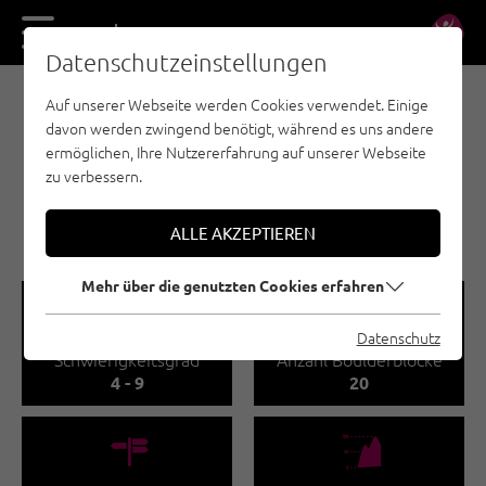
DE
EN
Datenschutzeinstellungen
Auf unserer Webseite werden Cookies verwendet. Einige
BOULDERN - MAYRHOFEN-HIPPACH
davon werden zwingend benötigt, während es uns andere
BOULDERGEBIET
ermöglichen, Ihre Nutzererfahrung auf unserer Webseite
KASELER ALM
zu verbessern.
🅟
Familienfreundlich
ALLE AKZEPTIEREN
Mehr über die genutzten Cookies erfahren
🞽
🍫
Datenschutz
Schwierigkeitsgrad
Anzahl Boulderblöcke
4 - 9
20
🍫
🞱