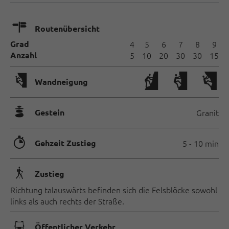
🍫
Routenübersicht
Grad
4
5
6
7
8
9
Anzahl
5
10
20
30
30
15
🅩
Wandneigung
🞾
Gestein
Granit
🐲
Gehzeit Zustieg
5 - 10 min
🛬
Zustieg
Richtung talauswärts befinden sich die Felsblöcke sowohl
links als auch rechts der Straße.
🕞
Öffentlicher Verkehr