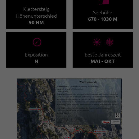
🞱
Klettersteig
Seehöhe
Höhenunterschied
670 - 1030 M
90 HM
🞂
🞀🖈
Exposition
beste Jahreszeit
N
MAI - OKT