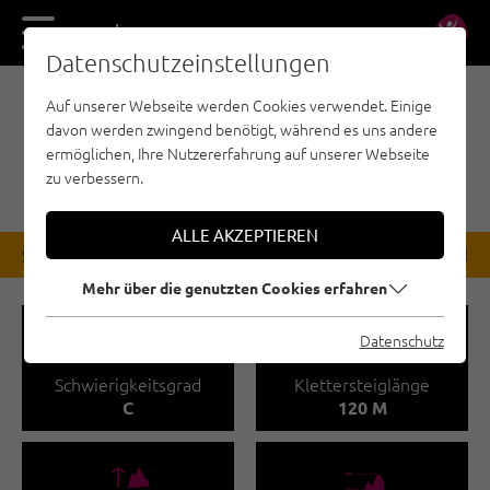
DE
EN
Datenschutzeinstellungen
Auf unserer Webseite werden Cookies verwendet. Einige
KLETTERSTEIG - KUFSTEINERLAND
davon werden zwingend benötigt, während es uns andere
OTTENALM WALCHSEE
ermöglichen, Ihre Nutzererfahrung auf unserer Webseite
RUNDE
zu verbessern.
ALLE AKZEPTIEREN
STATUS
Bis auf Wiederruf gesperrt!
Mehr über die genutzten Cookies erfahren
🞽
🔹
Datenschutz
Schwierigkeitsgrad
Klettersteiglänge
C
120 M
🜏