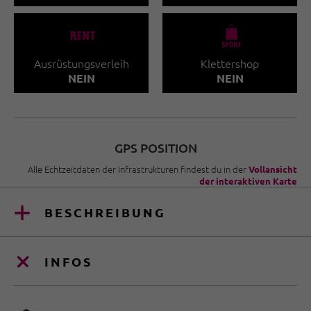
🐔
🧀
Ausrüstungsverleih
Klettershop
NEIN
NEIN
GPS POSITION
Alle Echtzeitdaten der Infrastrukturen findest du in der
Vollansicht
der interaktiven Karte
BESCHREIBUNG
INFOS