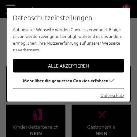
DE
EN
Datenschutzeinstellungen
Auf unserer Webseite werden Cookies verwendet. Einige
KLETTERHALLEN - KUFSTEINERLAND
davon werden zwingend benötigt, während es uns andere
KLETTERHALLE
ermöglichen, Ihre Nutzererfahrung auf unserer Webseite
ALPENVEREIN KUFSTEIN
zu verbessern.
ALLE AKZEPTIEREN
🅩
🐡
Mehr über die genutzten Cookies erfahren
Kletterfläche gesamt
Kletterkurse
340 M²
JA
Datenschutz
🅟
🌆
Kinderkletterbereich
Gastronomie
NEIN
NEIN