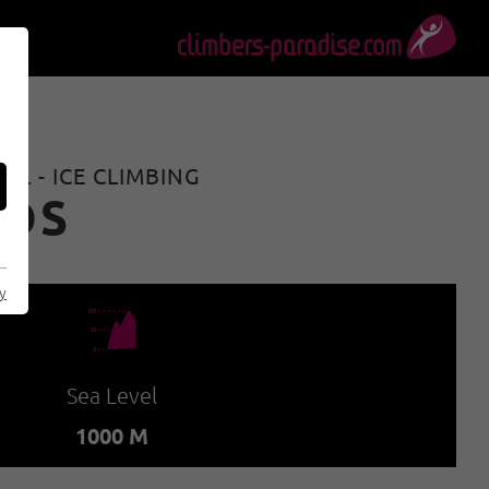
L - ICE CLIMBING
NDS
cy
🞱
Sea Level
1000 M