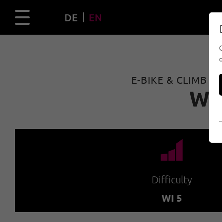
DE
EN
E-BIKE & CLIMB 
WI
🞽
Difficulty
WI 5