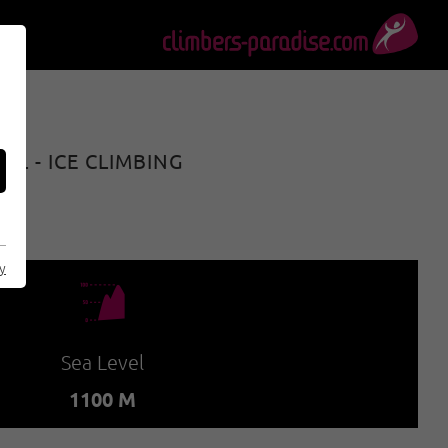
L - ICE CLIMBING
cy
🞱
Sea Level
1100 M