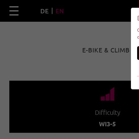
DE
EN
E-BIKE & CLIMB 
🞽
Difficulty
WI3-5