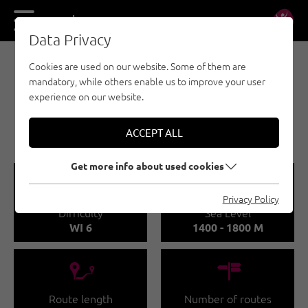
DE
EN
Data Privacy
Cookies are used on our website. Some of them are
E-BIKE & CLIMB - NAUDERS - TYROLEAN
mandatory, while others enable us to improve your user
OBERLAND - KAUNERTAL - ICE CLIMBING
experience on our website.
GSALLFALL SUNLINE -
KAUNERTAL
ACCEPT ALL
Get more info about used cookies
🞽
🞱
Privacy Policy
Difficulty
Sea Level
WI 6
1400 - 1800 M
🔹
🍫
Route length
Number of routes