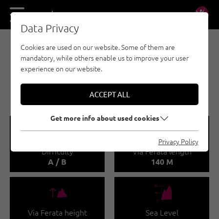
DE
EN
Data Privacy
Cookies are used on our website. Some of them are
E-BIKE & CLIMB - NAUDERS - TYROLEAN
mandatory, while others enable us to improve your user
OBERLAND - KAUNERTAL
experience on our website.
E-BIKE & CLIMB -
KLEINER DRISTKOGEL
ACCEPT ALL
Get more info about used cookies
🞽
🔹
Privacy Policy
Difficulty
Via Ferata length
A / B
140 M
🜏
🞱
Via Ferata height
Sea Level