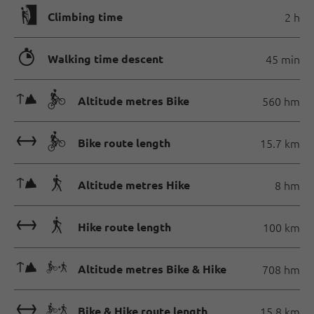
🄱
Climbing time
2 h
🐲
Walking time descent
45 min
🜏🄷
Altitude metres Bike
560 hm
🔖🄷
Bike route length
15.7 km
🜏🛬
Altitude metres Hike
8 hm
🔖🛬
Hike route length
100 km
🜏🅕
Altitude metres Bike & Hike
708 hm
🔖🅕
Bike & Hike route length
15.8 km