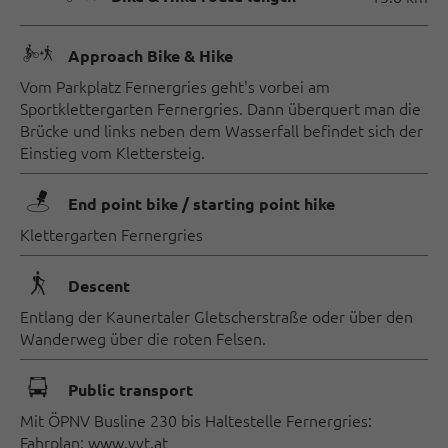
🅕
Approach Bike & Hike
Vom Parkplatz Fernergries geht's vorbei am
Sportklettergarten Fernergries. Dann überquert man die
Brücke und links neben dem Wasserfall befindet sich der
Einstieg vom Klettersteig.
🖿
End point bike / starting point hike
Klettergarten Fernergries
🛬
Descent
Entlang der Kaunertaler Gletscherstraße oder über den
Wanderweg über die roten Felsen.
🕞
Public transport
Mit ÖPNV Busline 230 bis Haltestelle Fernergries:
Fahrplan: www.vvt.at