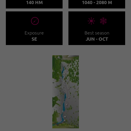
140 HM
1040 - 2080 M
🞂
🞀🖈
Exposure
Best season
SE
JUN - OCT