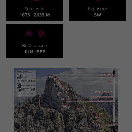
Sea Level
Exposure
1673 - 2633 M
SW
🞀🖈
Best season
JUN - SEP