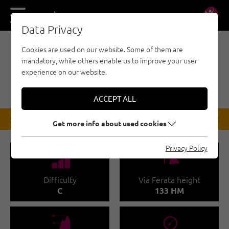
DE
EN
Data Privacy
Cookies are used on our website. Some of them are
VIA FERRATA - INNSBRUCK REGION
mandatory, while others enable us to improve your user
STEINGRUBENKOGEL
experience on our website.
KLETTERSTEIG
ACCEPT ALL
STATE
Locked until cancelled!
Get more info about used cookies
Privacy Policy
🞽
🜏
Difficulty
Via Ferata height
C
133 HM
🞱
🞂