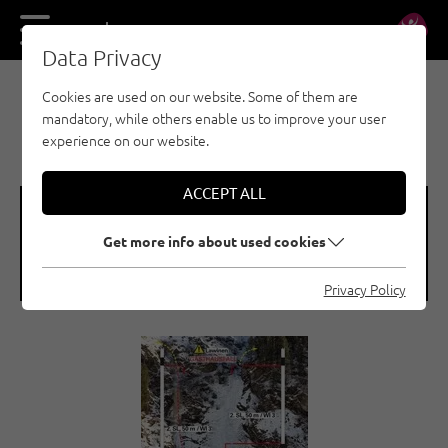
DE
EN
Data Privacy
Cookies are used on our website. Some of them are
ICE CLIMBING - INNSBRUCK REGION
mandatory, while others enable us to improve your user
GASTHAUSFALL
experience on our website.
ACCEPT ALL
🞽
🞱
Get more info about used cookies
Difficulty
Sea Level
WI 4
1700 M
Privacy Policy