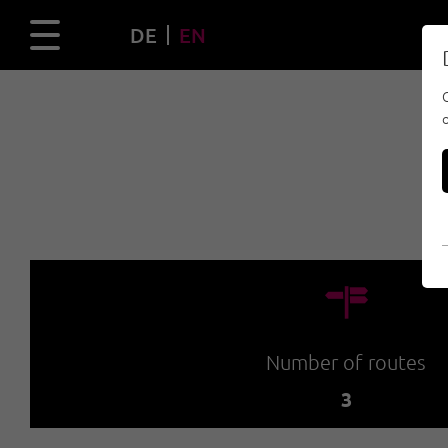
DE
EN
🍫
Number of routes
3