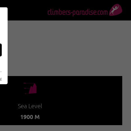
)
cy
🞱
Sea Level
1900 M