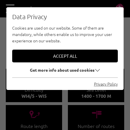
DE
EN
Data Privacy
Cookies are used on our website. Some of them are
E-BIKE & CLIMB - NAUDERS - TYROLEAN
mandatory, while others enable us to improve your user
OBERLAND - KAUNERTAL - ICE CLIMBING
experience on our website.
WOLFSKEHR -
KAUNERTAL
ACCEPT ALL
Get more info about used cookies
🞽
🞱
Privacy Policy
Difficulty
Sea Level
WI4/5 - WI5
1400 - 1700 M
🔹
🍫
Route length
Number of routes