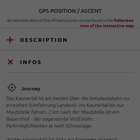
GPS POSITION / ASCENT
All real-time data of the infrastructures can be found in the
fullscreen
view of the interactive map
DESCRIPTION
INFOS
🞞
Journey
Das Kaunertal ist am besten über die Inntalautobahn zu
erreichen (Umfahrung Landeck). Ins Kaunertal bis zur
Mautstelle fahren. 2 km nach der Mautstelle ist ein
Bauernhof - der sogenannte Wolfskehr.
Parkmöglichkeiten je nach Schneelage.
Weiter taleinwärts bis links ein Forstweg abzweigt,