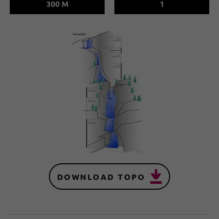
300 M
1
DOWNLOAD TOPO