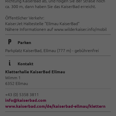
Richtung KaiserBad ab, und folgen Sie der Straße noch
ca. 300 m, dann haben Sie das KaiserBad erreicht.
Öffentlicher Verkehr:
KaiserJet Haltestelle "Ellmau KaiserBad"
Nähere Informationen auf www.wilderkaiser.info/mobil
🐈
Parken
Parkplatz KaiserBad, Ellmau (777 m) - gebührenfrei
🜇
Kontakt
Kletterhalle KaiserBad Ellmau
Wimm 1
6352 Ellmau
+43 (0) 5358 3811
info@kaiserbad.com
www.kaiserbad.com/de/kaiserbad-ellmau/klettern