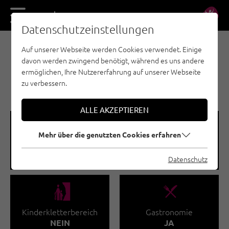
DE
EN
Datenschutzeinstellungen
Auf unserer Webseite werden Cookies verwendet. Einige
KLETTERHALLEN - WILDER KAISER
davon werden zwingend benötigt, während es uns andere
KLETTERHALLE
ermöglichen, Ihre Nutzererfahrung auf unserer Webseite
KAISERBAD ELLMAU
zu verbessern.
ALLE AKZEPTIEREN
🅩
🐡
Mehr über die genutzten Cookies erfahren
Kletterfläche gesamt
Kletterkurse
805 M²
JA
Datenschutz
🅟
🌆
Kinderkletterbereich
Gastronomie
NEIN
JA