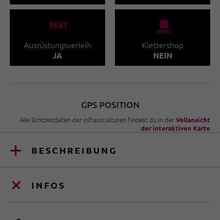
🐔
🧀
Ausrüstungsverleih
Klettershop
JA
NEIN
GPS POSITION
Alle Echtzeitdaten der Infrastrukturen findest du in der
Vollansicht
der interaktiven Karte
BESCHREIBUNG
INFOS