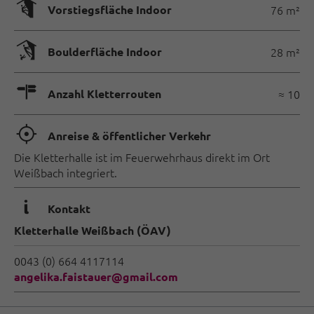
🄰
Vorstiegsfläche Indoor
76 m²
🅗
Boulderfläche Indoor
28 m²
🍫
Anzahl Kletterrouten
≈ 10
🞞
Anreise & öffentlicher Verkehr
Die Kletterhalle ist im Feuerwehrhaus direkt im Ort
Weißbach integriert.
🜇
Kontakt
Kletterhalle Weißbach (ÖAV)
0043 (0) 664 4117114
angelika.faistauer@gmail.com