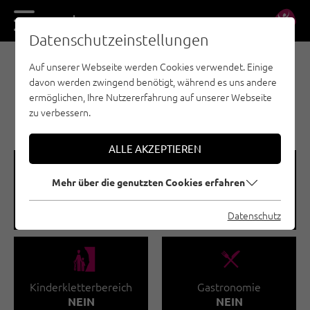
DE
EN
Datenschutzeinstellungen
Auf unserer Webseite werden Cookies verwendet. Einige
KLETTERHALLE/-ANLAGE - STEINBERGE
davon werden zwingend benötigt, während es uns andere
KLETTERHALLE
ermöglichen, Ihre Nutzererfahrung auf unserer Webseite
WEISSBACH
zu verbessern.
ALLE AKZEPTIEREN
🅩
🐡
Mehr über die genutzten Cookies erfahren
Kletterfläche gesamt
Kletterkurse
104 M²
NEIN
Datenschutz
🅟
🌆
Kinderkletterbereich
Gastronomie
NEIN
NEIN