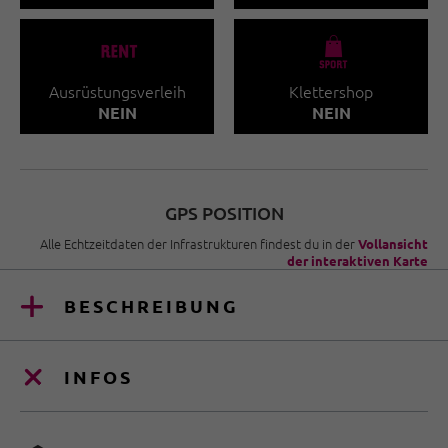
🐔
🧀
Ausrüstungsverleih
Klettershop
NEIN
NEIN
GPS POSITION
Alle Echtzeitdaten der Infrastrukturen findest du in der
Vollansicht
der interaktiven Karte
BESCHREIBUNG
INFOS