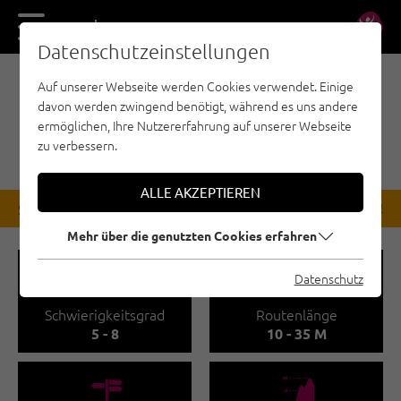
DE
EN
Datenschutzeinstellungen
Auf unserer Webseite werden Cookies verwendet. Einige
SPORTKLETTERN - REGION INNSBRUCK
davon werden zwingend benötigt, während es uns andere
MARTINSWAND, KAISER-
ermöglichen, Ihre Nutzererfahrung auf unserer Webseite
MAX-GROTTE
zu verbessern.
ALLE AKZEPTIEREN
STATUS
Bis auf Wiederruf gesperrt!
Mehr über die genutzten Cookies erfahren
🞽
🔹
Datenschutz
Schwierigkeitsgrad
Routenlänge
5 - 8
10 - 35 M
🍫
🞱