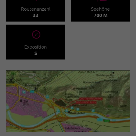
Routenanzahl
Seehöhe
33
700 M
🞂
Exposition
S