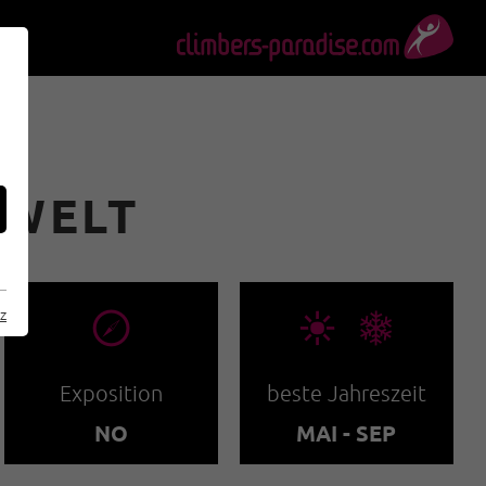
RWELT
🞂
🞀🖈
z
Exposition
beste Jahreszeit
NO
MAI - SEP