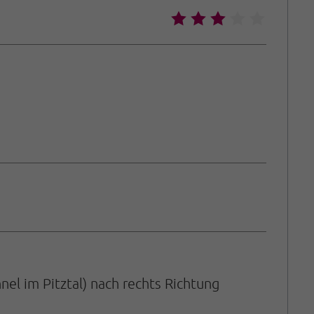
🞙
🞙
🞙
🞙
🞙
el im Pitztal) nach rechts Richtung