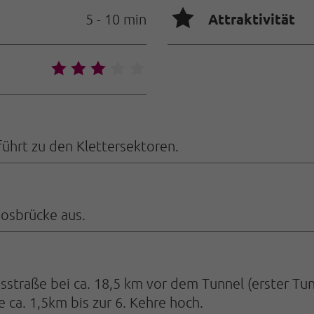
🞙
Attraktivität
5 - 10 min
🞙
🞙
🞙
🞙
🞙
führt zu den Klettersektoren.
oosbrücke aus.
straße bei ca. 18,5 km vor dem Tunnel (erster Tunn
 ca. 1,5km bis zur 6. Kehre hoch.