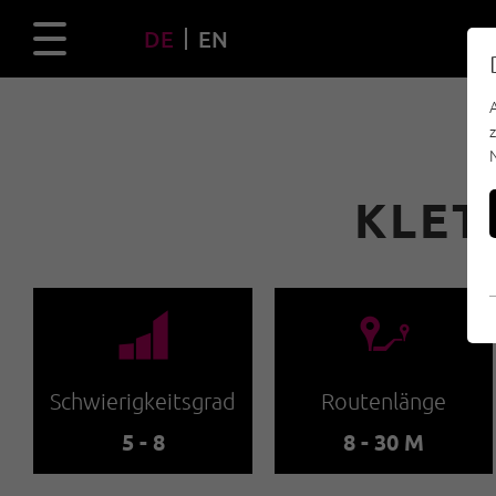
DE
EN
KLET
🞽
🔹
Schwierigkeitsgrad
Routenlänge
5 - 8
8 - 30 M