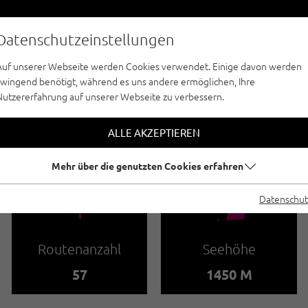
Datenschutzeinstellungen
Auf unserer Webseite werden Cookies verwendet. Einige davon werden
zwingend benötigt, während es uns andere ermöglichen, Ihre
Nutzererfahrung auf unserer Webseite zu verbessern.
SPORTKLETTERN - PITZTAL
TERGARTEN UNTE
ALLE AKZEPTIEREN
Mehr über die genutzten Cookies erfahren
🍫
🞱
Datenschut
Routenanzahl
Seehöhe
57
1450 M