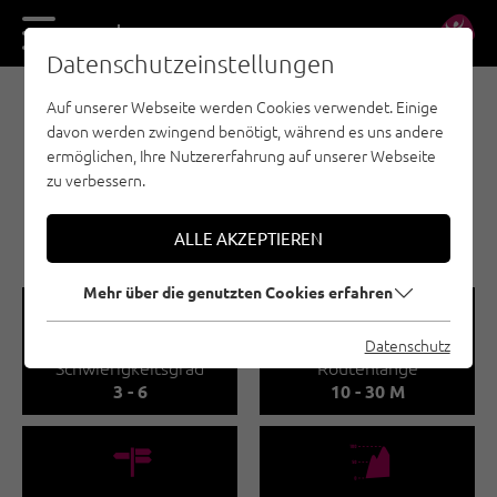
DE
EN
Datenschutzeinstellungen
Auf unserer Webseite werden Cookies verwendet. Einige
SPORTKLETTERN - PAZNAUN - ISCHGL
davon werden zwingend benötigt, während es uns andere
SPORTKLETTERGARTEN
ermöglichen, Ihre Nutzererfahrung auf unserer Webseite
NIEDERELBEHÜTTE
zu verbessern.
🅟
Familienfreundlich
ALLE AKZEPTIEREN
Mehr über die genutzten Cookies erfahren
🞽
🔹
Datenschutz
Schwierigkeitsgrad
Routenlänge
3 - 6
10 - 30 M
🍫
🞱