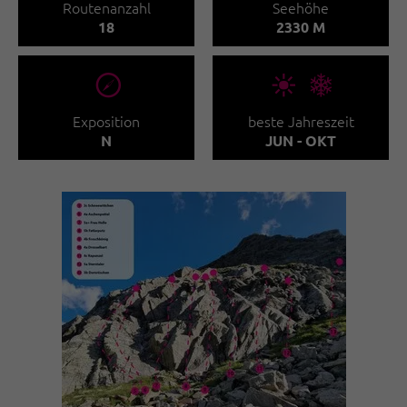
Routenanzahl
Seehöhe
18
2330 M
🞂
🞀🖈
Exposition
beste Jahreszeit
N
JUN - OKT