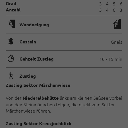
Grad
3
4
5
6
Anzahl
5
4
6
3
🅩
Wandneigung
🞾
Gestein
Gneis
🐲
Gehzeit Zustieg
10 - 15 min
🛬
Zustieg
Zustieg Sektor Märchenwiese
Von der
links am kleinen Seßsee vorbei
Niederelbehütte
und den Steinmännchen folgen, die direkt zum Sektor
Märchenwiese führen.
Zustieg Sektor Kreuzjochblick