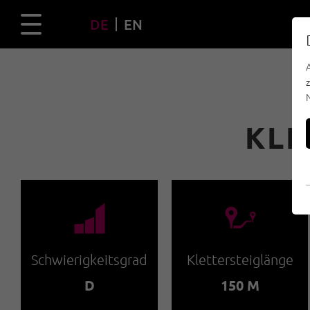
DE
EN
KLE
🞽
🔹
Schwierigkeitsgrad
Klettersteiglänge
D
150 M