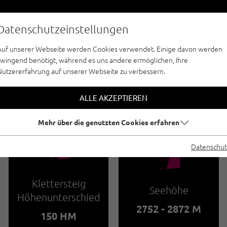
Datenschutzeinstellungen
Auf unserer Webseite werden Cookies verwendet. Einige davon werden
zwingend benötigt, während es uns andere ermöglichen, Ihre
Nutzererfahrung auf unserer Webseite zu verbessern.
KLETTERSTEIGE - PAZNAUN - ISCHGL
TTERSTEIG GREITS
ALLE AKZEPTIEREN
Mehr über die genutzten Cookies erfahren
🜏
Datenschut
🞱
Klettersteig
Seehöhe
Höhenunterschied
2752 - 2872 M
150 HM