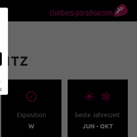
PITZ
z
🞂
🞀🖈
Exposition
beste Jahreszeit
W
JUN - OKT