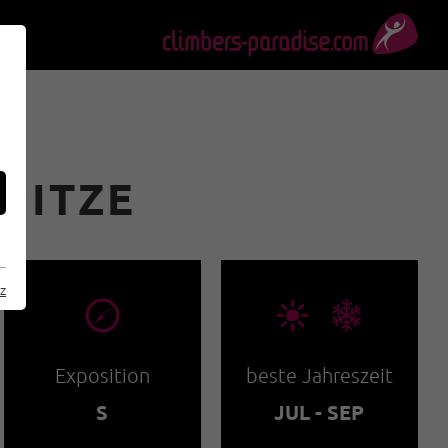
PITZE
z
🞂
🞀🖈
Exposition
beste Jahreszeit
S
JUL - SEP