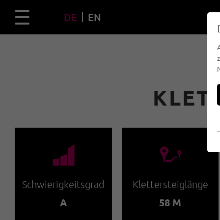
DE
EN
KLET
🞽
🔹
Schwierigkeitsgrad
Klettersteiglänge
A
58 M