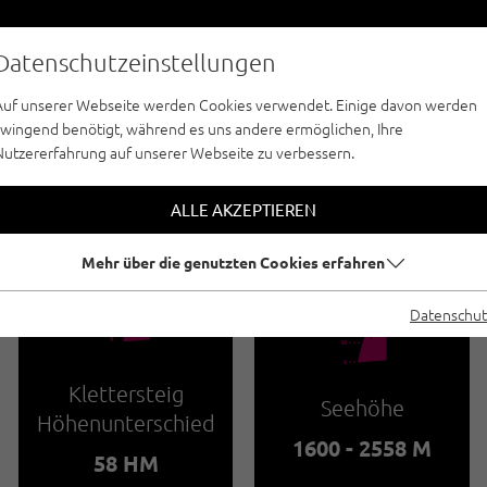
Datenschutzeinstellungen
Auf unserer Webseite werden Cookies verwendet. Einige davon werden
zwingend benötigt, während es uns andere ermöglichen, Ihre
Nutzererfahrung auf unserer Webseite zu verbessern.
KLETTERSTEIGE - PAZNAUN - ISCHGL
TERSTEIG GORFENS
ALLE AKZEPTIEREN
Mehr über die genutzten Cookies erfahren
🜏
Datenschut
🞱
Klettersteig
Seehöhe
Höhenunterschied
1600 - 2558 M
58 HM