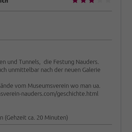
🞙
🞙
🞙
🞙
🞙
ich
ien und Tunnels, die Festung Nauders.
uch unmittelbar nach der neuen Galerie
 Gelände vom Museumsverein wo man ua.
verein-nauders.com/geschichte.html
 (Gehzeit ca. 20 Minuten)