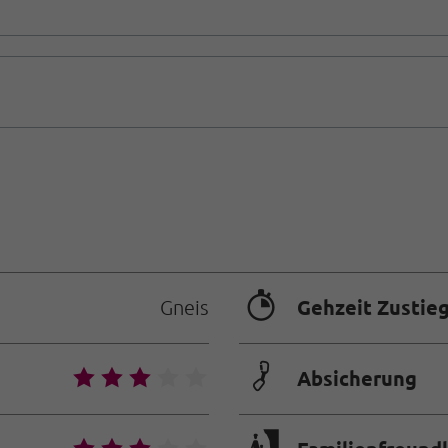
🐲
Gehzeit Zustie
Gneis
🟏
🞙
🞙
🞙
🞙
🞙
Absicherung