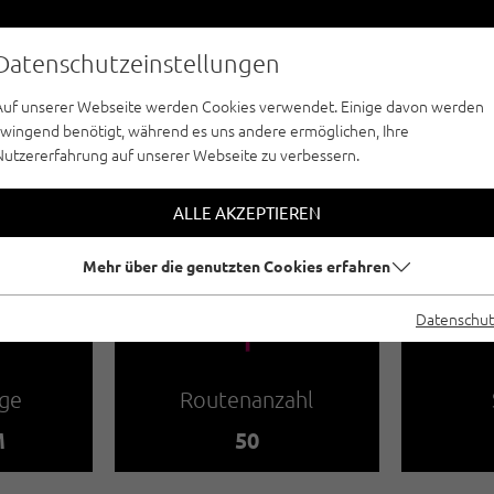
Datenschutzeinstellungen
Auf unserer Webseite werden Cookies verwendet. Einige davon werden
zwingend benötigt, während es uns andere ermöglichen, Ihre
Nutzererfahrung auf unserer Webseite zu verbessern.
TTERN - NAUDERS - TIROLER OBERLAND - 
 / KLETTERGARTEN
ALLE AKZEPTIEREN
Mehr über die genutzten Cookies erfahren
🍫
Datenschut
ge
Routenanzahl
M
50