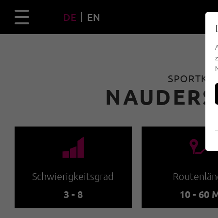
DE
EN
SPORTKLE
NAUDERS
🞽
🔹
Schwierigkeitsgrad
Routenlän
3 - 8
10 - 60 