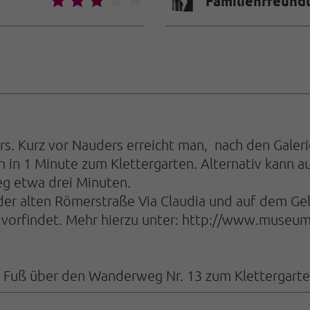
🅟
🞙
🞙
🞙
🞙
🞙
Familienfreundl
s. Kurz vor Nauders erreicht man, nach den Galer
 in 1 Minute zum Klettergarten. Alternativ kann a
eg etwa drei Minuten.
an der alten Römerstraße Via Claudia und auf dem
vorfindet. Mehr hierzu unter:
http://www.museums
 Fuß über den Wanderweg Nr. 13 zum Klettergarten