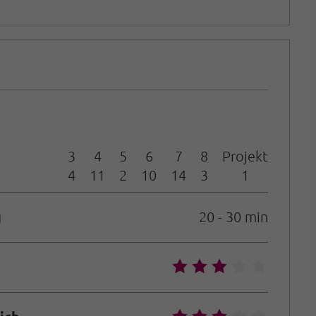
3
4
5
6
7
8
Projekt
4
11
2
10
14
3
1
g
20 - 30 min
🞙
🞙
🞙
🞙
🞙