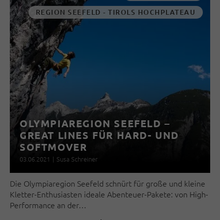
REGION SEEFELD - TIROLS HOCHPLATEAU
OLYMPIAREGION SEEFELD –
GREAT LINES FÜR HARD- UND
SOFTMOVER
03.06.2021
|
Susa Schreiner
Die Olympiaregion Seefeld schnürt für große und kleine
Kletter-Enthusiasten ideale Abenteuer-Pakete: von High-
Performance an der…