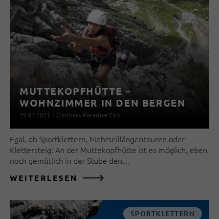
MUTTEKOPFHÜTTE –
WOHNZIMMER IN DEN BERGEN
19.07.2021
|
Climbers Paradise Tirol
Egal, ob Sportklettern, Mehrseillängentouren oder
Klettersteig: An der Muttekopfhütte ist es möglich, eben
noch gemütlich in der Stube den…
WEITERLESEN
SPORTKLETTERN