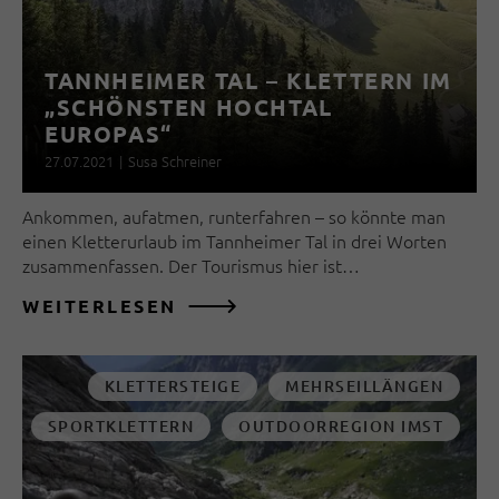
TANNHEIMER TAL – KLETTERN IM
„SCHÖNSTEN HOCHTAL
EUROPAS“
27.07.2021
|
Susa Schreiner
Ankommen, aufatmen, runterfahren – so könnte man
einen Kletterurlaub im Tannheimer Tal in drei Worten
zusammenfassen. Der Tourismus hier ist…
WEITERLESEN
KLETTERSTEIGE
MEHRSEILLÄNGEN
SPORTKLETTERN
OUTDOORREGION IMST