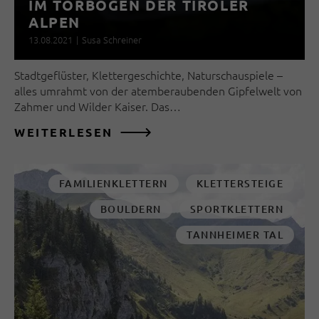
IM TORBOGEN DER TIROLER
ALPEN
13.08.2021
|
Susa Schreiner
Stadtgeflüster, Klettergeschichte, Naturschauspiele –
alles umrahmt von der atemberaubenden Gipfelwelt von
Zahmer und Wilder Kaiser. Das…
WEITERLESEN
FAMILIENKLETTERN
KLETTERSTEIGE
BOULDERN
SPORTKLETTERN
TANNHEIMER TAL