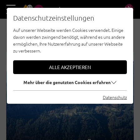
13
DE
EN
Datenschutzeinstellungen
Auf unserer Webseite werden Cookies verwendet. Einige
NEWS & AKTUELLES
davon werden zwingend benötigt, während es uns andere
ermöglichen, Ihre Nutzererfahrung auf unserer Webseite
zu verbessern.
REGION SEEFELD - TIROLS HOCHPLATEAU
ALLE AKZEPTIEREN
TANNHEIMER TAL
KUFSTEINERLAND
Mehr über die genutzten Cookies erfahren
STEINBERGE
ÖTZTAL
Datenschutz