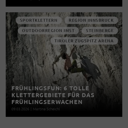
SPORTKLETTERN
REGION INNSBRUCK
OUTDOORREGION IMST
STEINBERGE
TIROLER ZUGSPITZ ARENA
FRÜHLINGSFUN: 6 TOLLE
KLETTERGEBIETE FÜR DAS
FRÜHLINGSERWACHEN
09.03.2026
|
Martina Scheichl