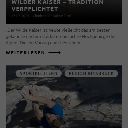
WILDER KAISER – TRADITION
VERPFLICHTET
15.05.2021
|
Climbers Paradise Tirol
„Der Wilde Kaiser ist heute vielleicht das am besten
gekannte und am stärksten besuchte Hochgebirge der
Alpen. Diesen Vorzug dankt es seiner…
WEITERLESEN
SPORTKLETTERN
REGION INNSBRUCK