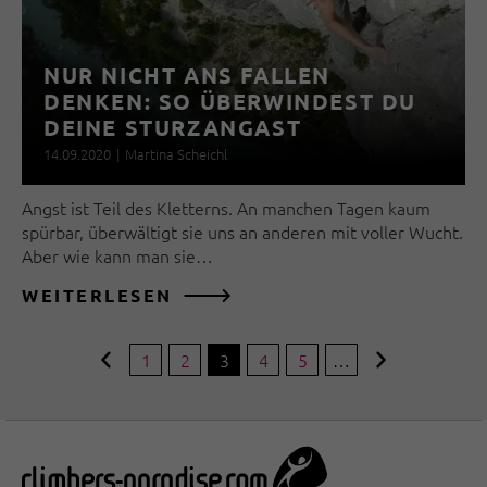
NUR NICHT ANS FALLEN
DENKEN: SO ÜBERWINDEST DU
DEINE STURZANGAST
14.09.2020
|
Martina Scheichl
Angst ist Teil des Kletterns. An manchen Tagen kaum
spürbar, überwältigt sie uns an anderen mit voller Wucht.
Aber wie kann man sie…
WEITERLESEN
1
2
3
4
5
…